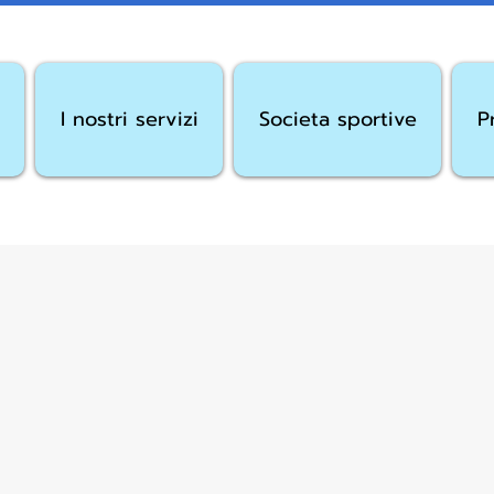
I nostri servizi
Societa sportive
P