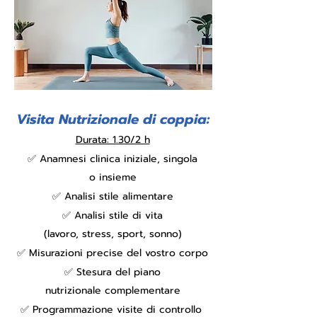
Visita Nutrizionale di coppia:
Durata: 1.30/2 h
✅
Anamnesi clinica iniziale, singola
o
insieme
✅
Analisi stile alimentare
✅
Analisi stile di vita
(lavoro, stress, sport, sonno)
✅
Misurazioni precise del vostro corpo
✅
Stesura del piano
nutrizionale
complementare
✅
Programmazione visite di controllo